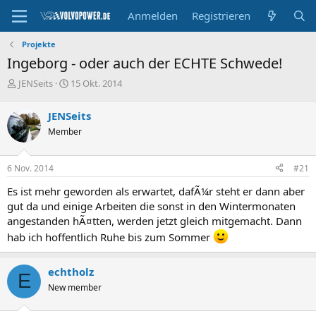
Anmelden
Registrieren
Projekte
Ingeborg - oder auch der ECHTE Schwede!
E
E
JENSeits
15 Okt. 2014
r
r
s
s
JENSeits
t
t
Member
e
e
l
l
l
l
6 Nov. 2014
#21
e
t
r
a
Es ist mehr geworden als erwartet, dafÃ¼r steht er dann aber
m
gut da und einige Arbeiten die sonst in den Wintermonaten
angestanden hÃ¤tten, werden jetzt gleich mitgemacht. Dann
hab ich hoffentlich Ruhe bis zum Sommer
echtholz
E
New member