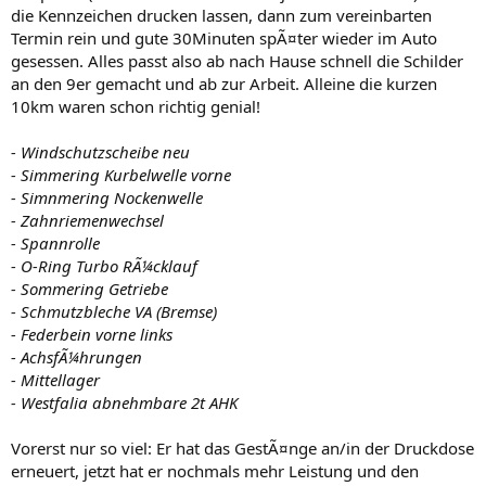
die Kennzeichen drucken lassen, dann zum vereinbarten
Termin rein und gute 30Minuten spÃ¤ter wieder im Auto
gesessen. Alles passt also ab nach Hause schnell die Schilder
an den 9er gemacht und ab zur Arbeit. Alleine die kurzen
10km waren schon richtig genial!
- Windschutzscheibe neu
- Simmering Kurbelwelle vorne
- Simnmering Nockenwelle
- Zahnriemenwechsel
- Spannrolle
- O-Ring Turbo RÃ¼cklauf
- Sommering Getriebe
- Schmutzbleche VA (Bremse)
- Federbein vorne links
- AchsfÃ¼hrungen
- Mittellager
- Westfalia abnehmbare 2t AHK
Vorerst nur so viel: Er hat das GestÃ¤nge an/in der Druckdose
erneuert, jetzt hat er nochmals mehr Leistung und den