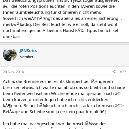
Das Beleuchtungsproblem hat sich jetzt sogar ausgeweitet
â€¦ die roten Positionsleuchten in den TÃ¼ren sowie die
Innenraumbeleuchtung funktionieren nicht mehr.
Soweit ich weiÃŸ hÃ¤ngt das aber alles an einer Sicherung ..
merkwÃ¼rdig. Der Rest leuchtet wie er soll, da steht wohl
nochmal einiges an Arbeit ins Haus! FÃ¼r Tipps bin ich sehr
dankbar!
JENSeits
Member
20 Nov. 2014
#27
Achja, die Bremse vorne rechts klimpert bei lÃ¤ngerem
bremsen etwas. Ich warte mal ab ob das so bleibt und schaue
beim Reifenwechsel am Wochenende mal genauer nach â€“
beim kurzen drunter legen habe ich nichts entdecken
kÃ¶nnen. Bisher hÃ¼te ich mich noch stark zu bremsen â€“>
BelÃ¤ge und Scheibe sind ja erst ein paar km alt â€¦
Ich habe mal nachgeschaut wo die AnschlÃ¼sse des