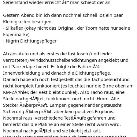
Serienstand wieder erreicht â€“ man schiebt der an!
Gestern Abend bin ich dann nochmal schnell los ein paar
Kleinigkeiten besorgen:
- Silkaflex (okay nicht das Original, der Toom hatte nur seine
Eigenmarke)
- Nigrin Dichtungspfleger
Ab ans Auto und als erstes die fast losen (und leider
verrosteten) Windschutzscheibendichtungen angeklebt und
mit Panzertape fixiert. Es folgte die FahrertÃ¼r-
Innenverkleidung und danach die Dichtungspflege.
Danach habe ich noch festgestellt das die Tachobeleuchtung
nicht komplett funktioniert (es leuchtet nur die Birne oben am
KM-ZÃ¤hler, der Rest bleibt dunkel). Also Tacho raus, eine
Stelle nachgelÃ¶tet, funktioniert noch nicht. Hmm. Alle
Stecker Ã¼berprÃ¼ft, Lampen gegeneinander getauscht,
Sicherung Ã¼berprÃ¼ft aber kein positives Ergebnis.
Nochmal raus, verschiedene TestlÃ¤ufe gefahren und
bemerkt das die Platine an einer Stelle recht warm wird.
Nochmal nachgelÃ¶tet und sie bleibt jetzt kalt.