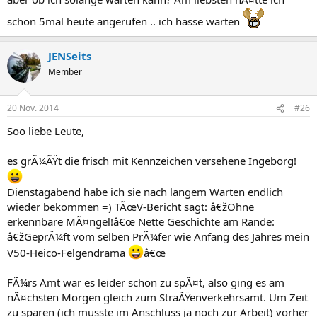
schon 5mal heute angerufen .. ich hasse warten
JENSeits
Member
20 Nov. 2014
#26
Soo liebe Leute,
es grÃ¼ÃŸt die frisch mit Kennzeichen versehene Ingeborg!
Dienstagabend habe ich sie nach langem Warten endlich
wieder bekommen =) TÃœV-Bericht sagt: â€žOhne
erkennbare MÃ¤ngel!â€œ Nette Geschichte am Rande:
â€žGeprÃ¼ft vom selben PrÃ¼fer wie Anfang des Jahres mein
V50-Heico-Felgendrama
â€œ
FÃ¼rs Amt war es leider schon zu spÃ¤t, also ging es am
nÃ¤chsten Morgen gleich zum StraÃŸenverkehrsamt. Um Zeit
zu sparen (ich musste im Anschluss ja noch zur Arbeit) vorher