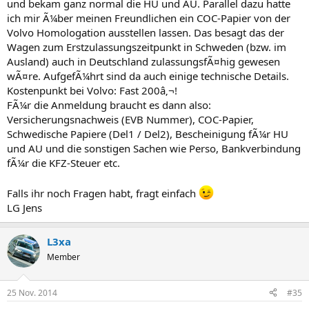
und bekam ganz normal die HU und AU. Parallel dazu hatte
ich mir Ã¼ber meinen Freundlichen ein COC-Papier von der
Volvo Homologation ausstellen lassen. Das besagt das der
Wagen zum Erstzulassungszeitpunkt in Schweden (bzw. im
Ausland) auch in Deutschland zulassungsfÃ¤hig gewesen
wÃ¤re. AufgefÃ¼hrt sind da auch einige technische Details.
Kostenpunkt bei Volvo: Fast 200â‚¬!
FÃ¼r die Anmeldung braucht es dann also:
Versicherungsnachweis (EVB Nummer), COC-Papier,
Schwedische Papiere (Del1 / Del2), Bescheinigung fÃ¼r HU
und AU und die sonstigen Sachen wie Perso, Bankverbindung
fÃ¼r die KFZ-Steuer etc.
Falls ihr noch Fragen habt, fragt einfach
LG Jens
L3xa
Member
25 Nov. 2014
#35