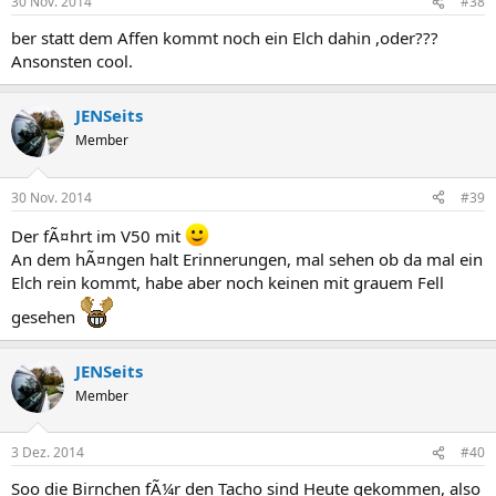
30 Nov. 2014
#38
ber statt dem Affen kommt noch ein Elch dahin ,oder???
Ansonsten cool.
JENSeits
Member
30 Nov. 2014
#39
Der fÃ¤hrt im V50 mit
An dem hÃ¤ngen halt Erinnerungen, mal sehen ob da mal ein
Elch rein kommt, habe aber noch keinen mit grauem Fell
gesehen
JENSeits
Member
3 Dez. 2014
#40
Soo die Birnchen fÃ¼r den Tacho sind Heute gekommen, also