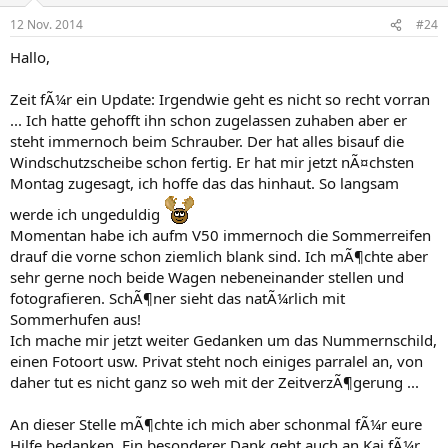
12 Nov. 2014
#24
Hallo,
Zeit fÃ¼r ein Update: Irgendwie geht es nicht so recht vorran
... Ich hatte gehofft ihn schon zugelassen zuhaben aber er
steht immernoch beim Schrauber. Der hat alles bisauf die
Windschutzscheibe schon fertig. Er hat mir jetzt nÃ¤chsten
Montag zugesagt, ich hoffe das das hinhaut. So langsam
werde ich ungeduldig
Momentan habe ich aufm V50 immernoch die Sommerreifen
drauf die vorne schon ziemlich blank sind. Ich mÃ¶chte aber
sehr gerne noch beide Wagen nebeneinander stellen und
fotografieren. SchÃ¶ner sieht das natÃ¼rlich mit
Sommerhufen aus!
Ich mache mir jetzt weiter Gedanken um das Nummernschild,
einen Fotoort usw. Privat steht noch einiges parralel an, von
daher tut es nicht ganz so weh mit der ZeitverzÃ¶gerung ...
An dieser Stelle mÃ¶chte ich mich aber schonmal fÃ¼r eure
Hilfe bedanken. Ein besonderer Dank geht auch an Kai fÃ¼r