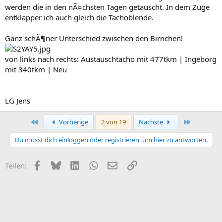
werden die in den nÃ¤chsten Tagen getauscht. In dem Zuge
entklapper ich auch gleich die Tachoblende.
Ganz schÃ¶ner Unterschied zwischen den Birnchen!
von links nach rechts: Austauschtacho mit 477tkm | Ingeborg
mit 340tkm | Neu
LG Jens
Erste
Letzte
Vorherige
2 von 19
Nächste
Du musst dich einloggen oder registrieren, um hier zu antworten.
Facebook
Bluesky
LinkedIn
WhatsApp
E-Mail
Link
Teilen: