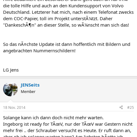
die tolle Hilfe und auch an den Kundensupport von Volvo
Deutschland. Letzterer hat mich, nach einem Telefonat zwecks
dem COC-Papier, toll im Projekt unterstÃ¼tzt. Daher
"DankeschÃ¶n" an dieser Stelle, so wÃ¼nscht man sich das!
So das nÃ¤chste Update ist dann hoffentlich mit Bildern und
angebrachten Nummernschildern!
LG Jens
JENSeits
Member
18 Nov. 2014
#25
Solange kann ich dann doch nicht mehr warten.
Ingeborg ist ready for TÃœV, nur der TÃœV war Gestern nicht
mehr frei .. der Schrauber versucht es Heute. Er ruft dann an,
aber ob ich solange warten kann? Am liebsten hÃ¤tte ich