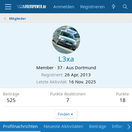
Anmelden
Registrieren
Mitglieder
L3xa
Member
·
37
·
Aus
Dortmund
Registriert
26 Apr. 2013
Letzte Aktivität
16 Nov. 2025
Beiträge
Punkte Reaktionen
Punkte
525
7
18
Finden
Profilnachrichten
Neueste Aktivitäten
Beiträge
Informat