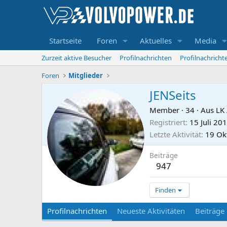
Startseite
Foren
Aktuelles
Media
Zurzeit aktive Besucher
Profilnachrichten
Profilnachrich
Foren
Mitglieder
JENSeits
Member
·
34
·
Aus
LK
Registriert
15 Juli 20
Letzte Aktivität
19 Ok
Beiträge
947
Finden
Profilnachrichten
Neueste Aktivitäten
Beiträge