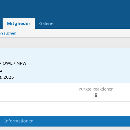
Mitglieder
Galerie
ten suchen
 / OWL / NRW
12
t. 2025
Punkte Reaktionen
8
Informationen