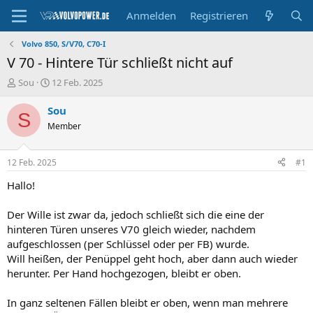
Anmelden
Registrieren
Volvo 850, S/V70, C70-I
V 70 - Hintere Tür schließt nicht auf
E
E
Sou
12 Feb. 2025
r
r
s
s
Sou
S
t
t
Member
e
e
l
l
l
l
12 Feb. 2025
#1
e
t
r
a
Hallo!
m
Der Wille ist zwar da, jedoch schließt sich die eine der
hinteren Türen unseres V70 gleich wieder, nachdem
aufgeschlossen (per Schlüssel oder per FB) wurde.
Will heißen, der Penüppel geht hoch, aber dann auch wieder
herunter. Per Hand hochgezogen, bleibt er oben.
In ganz seltenen Fällen bleibt er oben, wenn man mehrere