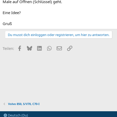
Male auf Öffnen (Schlüssel) geht.
Eine Idee?
Gruß
Du musst dich einloggen oder registrieren, um hier zu antworten.
Facebook
Bluesky
LinkedIn
WhatsApp
E-Mail
Link
Teilen:
Volvo 850, S/V70, C70-I
Deutsch (Du)