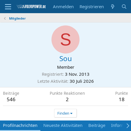
Anmelden
Registrieren
Mitglieder
S
Sou
Member
Registriert
3 Nov. 2013
Letzte Aktivität
30 Juli 2026
Beiträge
Punkte Reaktionen
Punkte
546
2
18
Finden
Profilnachrichten
Neueste Aktivitäten
Beiträge
Informat