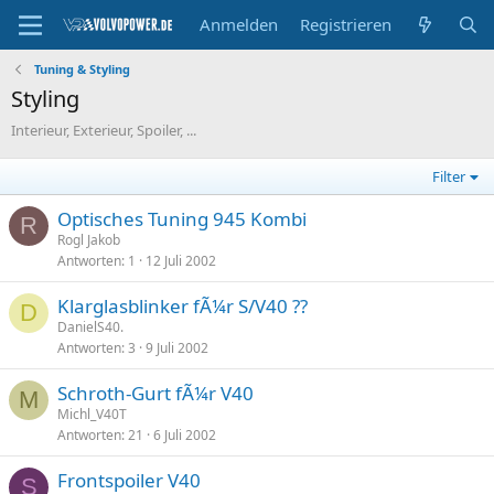
Anmelden
Registrieren
Tuning & Styling
Styling
Interieur, Exterieur, Spoiler, ...
Filter
Optisches Tuning 945 Kombi
R
Rogl Jakob
Antworten
1
12 Juli 2002
Klarglasblinker fÃ¼r S/V40 ??
D
DanielS40.
Antworten
3
9 Juli 2002
Schroth-Gurt fÃ¼r V40
M
Michl_V40T
Antworten
21
6 Juli 2002
Frontspoiler V40
S