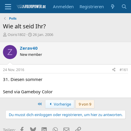
Anmelden
Registrieren
Polls
Wie alt seid Ihr?
E
E
Osiris1802
26 Jan. 2006
r
r
s
s
Zerav40
Z
t
t
New member
e
e
l
l
l
l
24 Nov. 2016
#161
e
t
r
a
31. Diesen sommer
m
Send via Gameboy Color
Erste
Vorherige
9 von 9
Du musst dich einloggen oder registrieren, um hier zu antworten.
Facebook
Bluesky
LinkedIn
WhatsApp
E-Mail
Link
Teilen: