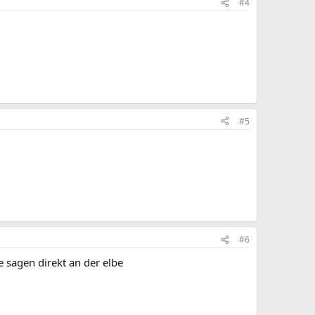
#4
#5
#6
sagen direkt an der elbe