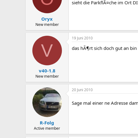
sieht die ParkflÃ¤che im Ort DI
Oryx
New member
19 Juni 2010
V
das hÃ¶rt sich doch gut an bin 
v40-1.8
New member
20 Juni 2010
Sage mal einer ne Adresse dami
R-Folg
Active member