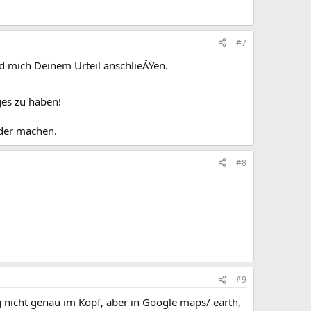
#7
d mich Deinem Urteil anschlieÃŸen.
ges zu haben!
lder machen.
#8
#9
 nicht genau im Kopf, aber in Google maps/ earth,