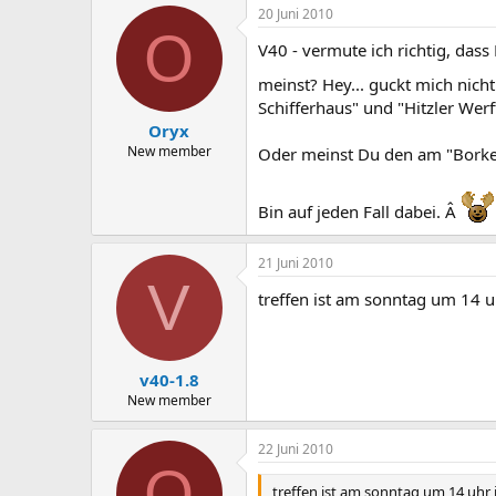
20 Juni 2010
O
V40 - vermute ich richtig, das
meinst? Hey... guckt mich nicht
Schifferhaus" und "Hitzler Werft"
Oryx
New member
Oder meinst Du den am "Borkep
Bin auf jeden Fall dabei. Â
21 Juni 2010
V
treffen ist am sonntag um 14 u
v40-1.8
New member
22 Juni 2010
O
treffen ist am sonntag um 14 uhr 