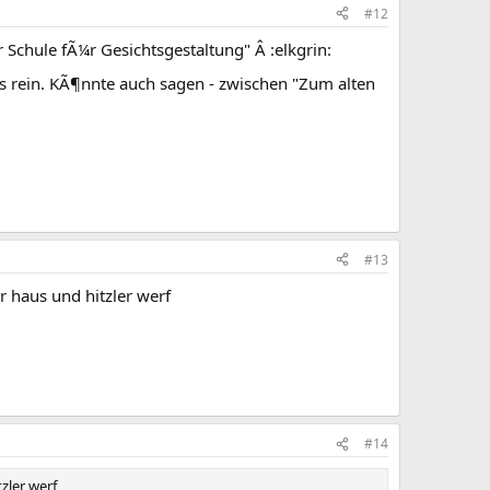
#12
Schule fÃ¼r Gesichtsgestaltung" Â :elkgrin:
 rein. KÃ¶nnte auch sagen - zwischen "Zum alten
#13
r haus und hitzler werf
#14
zler werf