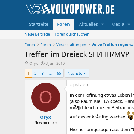
Startseite
Foren
Aktuelles
Media
Neue Beiträge
Foren durchsuchen
Foren
Foren
Veranstaltungen
Volvo-Treffen regiona
Treffen im Dreieck SH/HH/MVP
E
E
Oryx
8 Juni 2010
r
r
1
2
3
…
65
Nächste
s
s
t
t
e
e
8 Juni 2010
l
l
O
In der Hoffnung etwas Leben 
l
l
e
t
(also Raum Kiel, LÃ¼beck, Ham
r
a
mÃ¶chte ich diesen Beitrag ins
m
Auf das er krÃ¤ftig wachse
Oryx
New member
Hierher umgezogen aus dem "LÃ