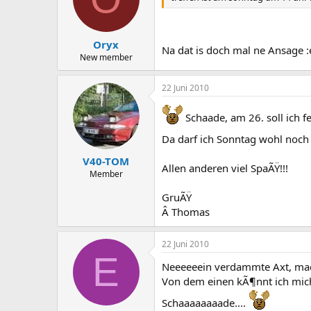
Oryx
Na dat is doch mal ne Ansage :
New member
22 Juni 2010
Schaade, am 26. soll ich fe
Da darf ich Sonntag wohl noch 
V40-TOM
Allen anderen viel SpaÃŸ!!!
Member
GruÃŸ
Â Thomas
22 Juni 2010
E
Neeeeeein verdammte Axt, mac
Von dem einen kÃ¶nnt ich mich
Schaaaaaaaade....