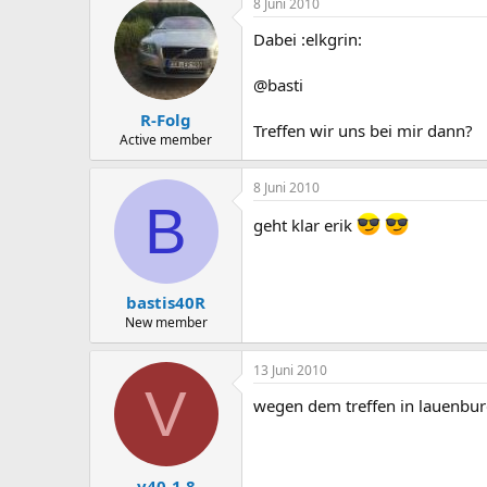
8 Juni 2010
Dabei :elkgrin:
@basti
R-Folg
Treffen wir uns bei mir dann?
Active member
8 Juni 2010
B
geht klar erik
bastis40R
New member
13 Juni 2010
V
wegen dem treffen in lauenbur
v40-1.8