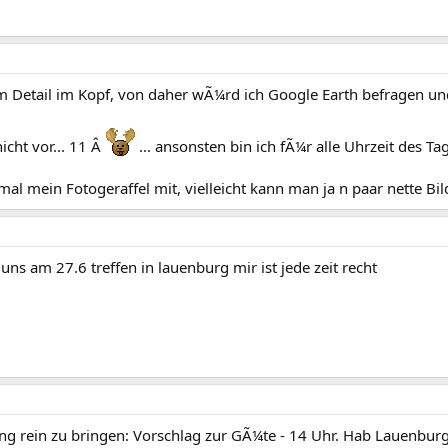
im Detail im Kopf, von daher wÃ¼rd ich Google Earth befragen un
nicht vor... 11 Â
... ansonsten bin ich fÃ¼r alle Uhrzeit des Ta
mal mein Fotogeraffel mit, vielleicht kann man ja n paar nette Bi
ns am 27.6 treffen in lauenburg mir ist jede zeit recht
g rein zu bringen: Vorschlag zur GÃ¼te - 14 Uhr. Hab Lauenburg