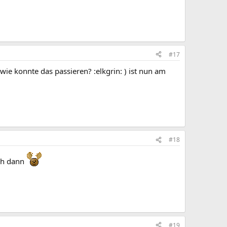
#17
ie konnte das passieren? :elkgrin: ) ist nun am
#18
ch dann
#19