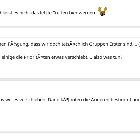
asst es nicht das letzte Treffen hier werden.
n FÃ¼gung, dass wir doch tatsÃ¤chlich Gruppen Erster sind.... (w
einige die PrioritÃ¤ten etwas verschiebt.... also was tun?
das wir es verschieben. Dann kÃ¶nnten die Anderen bestimmt au