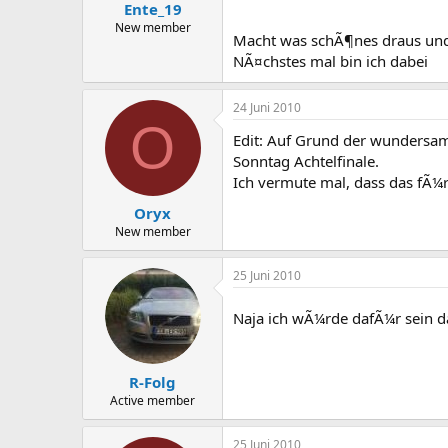
Ente_19
New member
Macht was schÃ¶nes draus und l
NÃ¤chstes mal bin ich dabei
24 Juni 2010
O
Edit: Auf Grund der wundersame
Sonntag Achtelfinale.
Ich vermute mal, dass das fÃ¼r 
Oryx
New member
25 Juni 2010
Naja ich wÃ¼rde dafÃ¼r sein 
R-Folg
Active member
25 Juni 2010