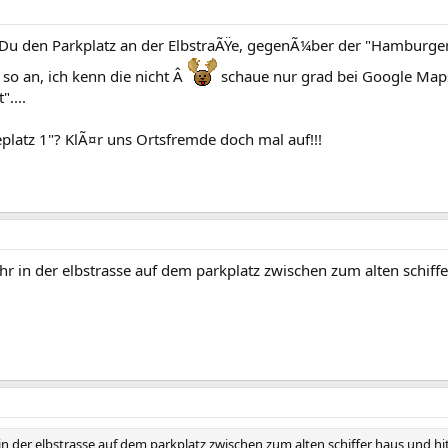
s Du den Parkplatz an der ElbstraÃŸe, gegenÃ¼ber der "Hamburger 
 so an, ich kenn die nicht Â
schaue nur grad bei Google Maps
....
latz 1"? KlÃ¤r uns Ortsfremde doch mal auf!!!
hr in der elbstrasse auf dem parkplatz zwischen zum alten schiffe
in der elbstrasse auf dem parkplatz zwischen zum alten schiffer haus und hit