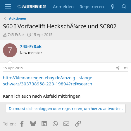
Anmelden
Registrieren
Auktionen
S60 I Vorfacelift HeckschÃ¼rze und SC802
E
E
745-Fr3ak
15 Apr. 2015
r
r
s
s
745-Fr3ak
7
t
t
New member
e
e
l
l
l
l
15 Apr. 2015
#1
e
t
r
a
http://kleinanzeigen.ebay.de/anzeig...stange-
m
schwarz/303738958-223-19894?ref=search
Kann ich auch nach Alsfeld mitbringen.
Du musst dich einloggen oder registrieren, um hier zu antworten.
Facebook
Bluesky
LinkedIn
WhatsApp
E-Mail
Link
Teilen: