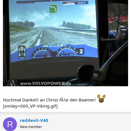
Nochmal Danke!!! an Chriss fÃ¼r den Beamer!
[smiley=000_VP-Viking.gif]
reddevil-V40
R
New member