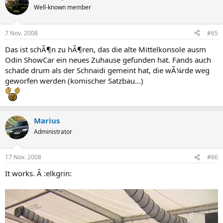
Well-known member
7 Nov. 2008
#65
Das ist schÃ¶n zu hÃ¶ren, das die alte Mittelkonsole ausm
Odin ShowCar ein neues Zuhause gefunden hat. Fands auch
schade drum als der Schnaidi gemeint hat, die wÃ¼rde weg
geworfen werden (komischer Satzbau...)
Marius
Administrator
17 Nov. 2008
#66
It works. Â :elkgrin: