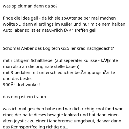
was spielt man denn da so?
finde die idee geil - da ich sie spÃ¤ter selber mal machen
wollte xD dann allerdings im Keller und nur mit einem halben
Auto, aber so ist es natÃ¼rlich fÃ¼r Treffen geil!
Schomal Ã¼ber das Logitech G25 lenkrad nachgedacht?
mit richtigem Schalthebel (auf seperater kulisse - kÃ¶nnte
man also an die originale stelle bauen)
mit 3 pedalen mit unterschiedlicher betÃ¤tigungshÃ¤rte
und das beste:
900Â° drehwinkel!
das ding ist ein traum
was ich mal gesehen habe und wirklich richtig cool fand war
einer, der hatte dieses besagte lenkrad und hat dann einen
alten Joystick zu einer Handbremse umgebaut, da war dann
das Rennsportfeeling richtig da...