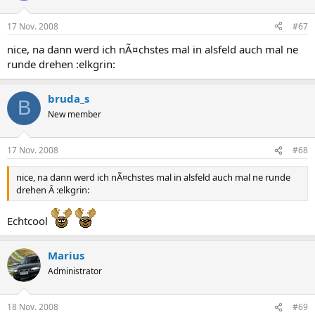
17 Nov. 2008
#67
nice, na dann werd ich nÃ¤chstes mal in alsfeld auch mal ne
runde drehen :elkgrin:
bruda_s
B
New member
17 Nov. 2008
#68
nice, na dann werd ich nÃ¤chstes mal in alsfeld auch mal ne runde
drehen Â :elkgrin:
Echtcool
Marius
Administrator
18 Nov. 2008
#69