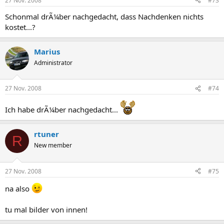
27 Nov. 2008
#73
Schonmal drÃ¼ber nachgedacht, dass Nachdenken nichts
kostet...?
Marius
Administrator
27 Nov. 2008
#74
Ich habe drÃ¼ber nachgedacht...
rtuner
R
New member
27 Nov. 2008
#75
na also
tu mal bilder von innen!