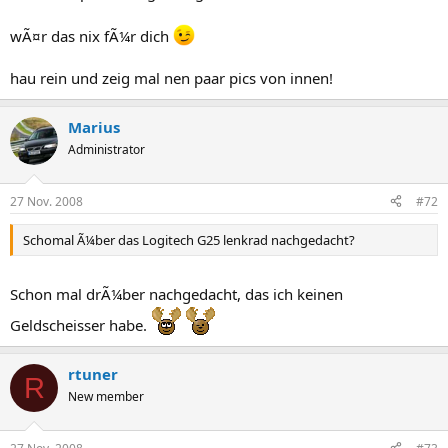
wÃ¤r das nix fÃ¼r dich
hau rein und zeig mal nen paar pics von innen!
Marius
Administrator
27 Nov. 2008
#72
Schomal Ã¼ber das Logitech G25 lenkrad nachgedacht?
Schon mal drÃ¼ber nachgedacht, das ich keinen
Geldscheisser habe.
rtuner
R
New member