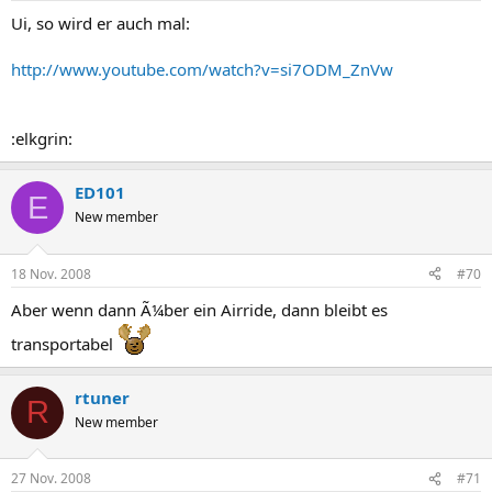
Ui, so wird er auch mal:
http://www.youtube.com/watch?v=si7ODM_ZnVw
:elkgrin:
ED101
E
New member
18 Nov. 2008
#70
Aber wenn dann Ã¼ber ein Airride, dann bleibt es
transportabel
rtuner
R
New member
27 Nov. 2008
#71