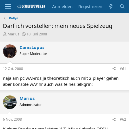
Anmelden
Registrieren
Rallye
Darf ich vorstellen: mein neues Spielzeug
E
E
Marius
18 Juni 2008
r
r
s
s
CanisLupus
t
t
Super Moderator
e
e
l
l
l
l
12 Okt. 2008
#61
e
t
r
a
naja am pc wÃ¼rds ja theoretisch auch mit 2 player gehen
m
aber konsole wÃ¤hr auch was feines :elkgrin:
Marius
Administrator
6 Nov. 2008
#62
Kleines Preview vom letzten WE. Mit originaler ODIN-