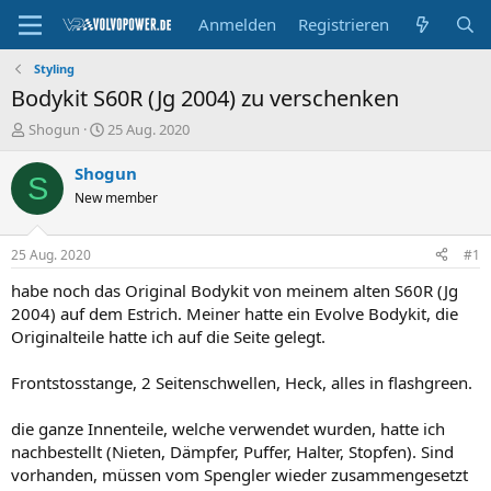
Anmelden
Registrieren
Styling
Bodykit S60R (Jg 2004) zu verschenken
E
E
Shogun
25 Aug. 2020
r
r
s
s
Shogun
S
t
t
New member
e
e
l
l
l
l
25 Aug. 2020
#1
e
t
r
a
habe noch das Original Bodykit von meinem alten S60R (Jg
m
2004) auf dem Estrich. Meiner hatte ein Evolve Bodykit, die
Originalteile hatte ich auf die Seite gelegt.
Frontstosstange, 2 Seitenschwellen, Heck, alles in flashgreen.
die ganze Innenteile, welche verwendet wurden, hatte ich
nachbestellt (Nieten, Dämpfer, Puffer, Halter, Stopfen). Sind
vorhanden, müssen vom Spengler wieder zusammengesetzt