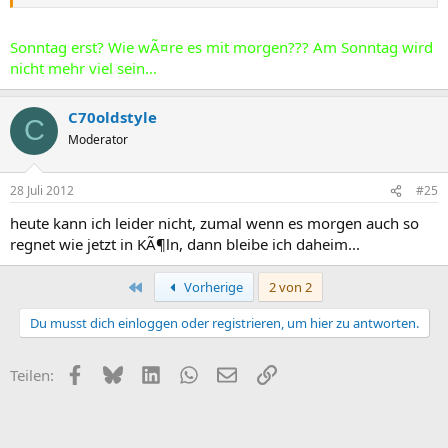
Sonntag erst? Wie wÃ¤re es mit morgen??? Am Sonntag wird
nicht mehr viel sein...
C70oldstyle
C
Moderator
28 Juli 2012
#25
heute kann ich leider nicht, zumal wenn es morgen auch so
regnet wie jetzt in KÃ¶ln, dann bleibe ich daheim...
Erste
Vorherige
2 von 2
Du musst dich einloggen oder registrieren, um hier zu antworten.
Facebook
Bluesky
LinkedIn
WhatsApp
E-Mail
Link
Teilen: