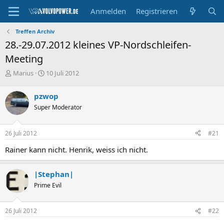
Anmelden
Registrieren
Treffen Archiv
28.-29.07.2012 kleines VP-Nordschleifen-
Meeting
E
E
Marius
10 Juli 2012
r
r
s
s
pzwop
t
t
Super Moderator
e
e
l
l
l
l
26 Juli 2012
#21
e
t
r
a
Rainer kann nicht. Henrik, weiss ich nicht.
m
|Stephan|
Prime Evil
26 Juli 2012
#22