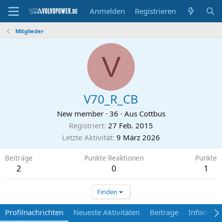
Anmelden
Registrieren
Mitglieder
V
V70_R_CB
New member
·
36
·
Aus
Cottbus
Registriert
27 Feb. 2015
Letzte Aktivität
9 März 2026
Beiträge
Punkte Reaktionen
Punkte
2
0
1
Finden
Profilnachrichten
Neueste Aktivitäten
Beiträge
Informat