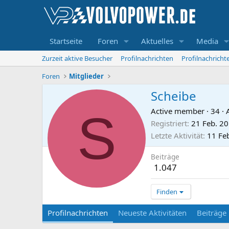
Startseite
Foren
Aktuelles
Media
Zurzeit aktive Besucher
Profilnachrichten
Profilnachrich
Foren
Mitglieder
Scheibe
S
Active member
·
34
·
Registriert
21 Feb. 2
Letzte Aktivität
11 Fe
Beiträge
1.047
Finden
Profilnachrichten
Neueste Aktivitäten
Beiträge