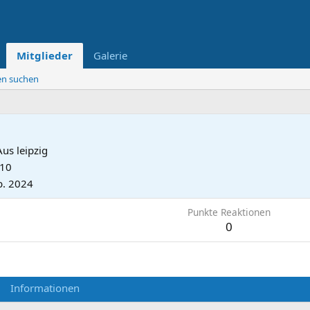
Mitglieder
Galerie
ten suchen
Aus
leipzig
010
b. 2024
Punkte Reaktionen
0
Informationen