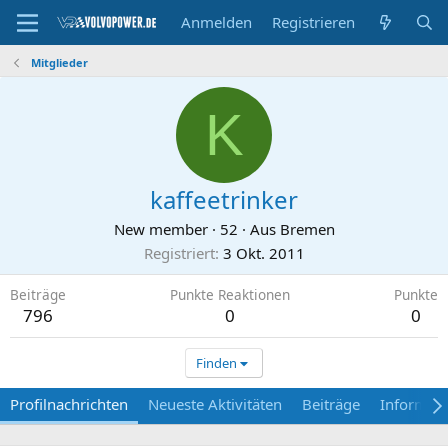
Anmelden
Registrieren
Mitglieder
K
kaffeetrinker
New member
·
52
·
Aus
Bremen
Registriert
3 Okt. 2011
Beiträge
Punkte Reaktionen
Punkte
796
0
0
Finden
Profilnachrichten
Neueste Aktivitäten
Beiträge
Informat