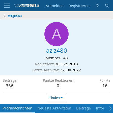
Anmelden
Registrieren
Mitglieder
A
aziz480
Member
·
48
Registriert
30 Okt. 2013
Letzte Aktivität
22 Juli 2022
Beiträge
Punkte Reaktionen
Punkte
356
0
16
Finden
Profilnachrichten
Neueste Aktivitäten
Beiträge
Informat