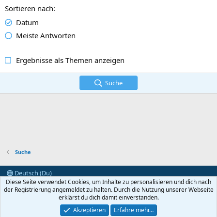
Sortieren nach
Datum
Meiste Antworten
Ergebnisse als Themen anzeigen
Suche
Suche
Deutsch (Du)
Diese Seite verwendet Cookies, um Inhalte zu personalisieren und dich nach
Kontakt
Nutzungsbedingungen
Datenschutz
der Registrierung angemeldet zu halten. Durch die Nutzung unserer Webseite
Hilfe und Impressum
Start
R
erklärst du dich damit einverstanden.
S
S
Akzeptieren
Erfahre mehr…
®
Community platform by XenForo
© 2010-2025 XenForo Ltd.