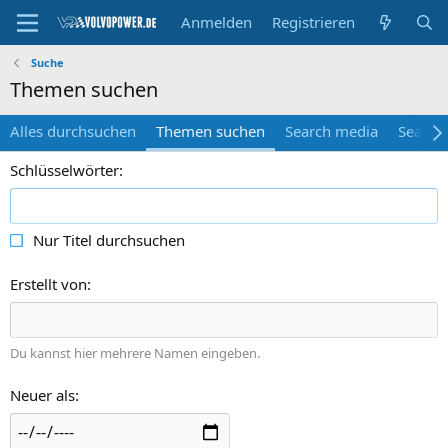
Anmelden
Registrieren
Suche
Themen suchen
Alles durchsuchen
Themen suchen
Search media
Search
Schlüsselwörter
Nur Titel durchsuchen
Erstellt von
Du kannst hier mehrere Namen eingeben.
Neuer als