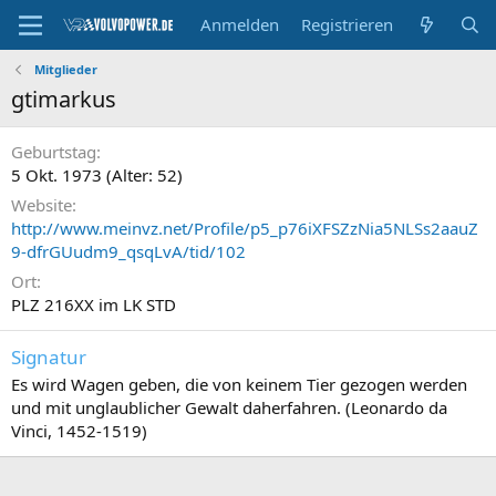
Anmelden
Registrieren
Mitglieder
gtimarkus
Geburtstag
5 Okt. 1973 (Alter: 52)
Website
http://www.meinvz.net/Profile/p5_p76iXFSZzNia5NLSs2aauZ
9-dfrGUudm9_qsqLvA/tid/102
Ort
PLZ 216XX im LK STD
Signatur
Es wird Wagen geben, die von keinem Tier gezogen werden
und mit unglaublicher Gewalt daherfahren. (Leonardo da
Vinci, 1452-1519)