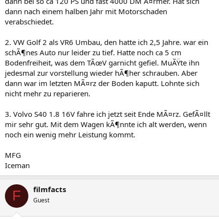
dann bei so ca 120 PS und fast 4000 DM Ã¤rmer. Hat sich
dann nach einem halben Jahr mit Motorschaden
verabschiedet.
2. VW Golf 2 als VR6 Umbau, den hatte ich 2,5 Jahre. war ein
schÃ¶nes Auto nur leider zu tief. Hatte noch ca 5 cm
Bodenfreiheit, was dem TÃœV garnicht gefiel. MuÃŸte ihn
jedesmal zur vorstellung wieder hÃ¶her schrauben. Aber
dann war im letzten MÃ¤rz der Boden kaputt. Lohnte sich
nicht mehr zu reparieren.
3. Volvo S40 1.8 16V fahre ich jetzt seit Ende MÃ¤rz. GefÃ¤llt
mir sehr gut. Mit dem Wagen kÃ¶nnte ich alt werden, wenn
noch ein wenig mehr Leistung kommt.
MFG
Iceman
filmfacts
F
Guest