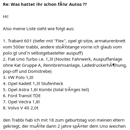
Re: Was hattet ihr schon fÃ¼r Autos ??
Hi!
Also meine Liste sieht wie folgt aus:
1. Trabant 601 (tiefer mit "Flex", opel gt-sitze, armaturenbrett
vom 500er trabbi, andere stoÃŸstange vorne ich glaub vom
polo gt und`n selbstgebastelter auspuff)
2. Fiat Uno Turbo i.e. 1,3l (Novitec Fahrwerk, Auspuffanlage
ohne Kat Gruppe A, Rennbremsanlage, LadedruckerhÃ¶hung,
pop-off und Domstrebe)
3. VW Polo 1,0l
4. Opel Kadett 1,3l Stufenheck
5. Opel Astra 1,6l Kombi (total trÃ¤ges teil)
6. Ford Transit TDE
7. Opel Vectra 1,8l
8. Volvo V 40 2,0t
den Trabbi hab ich mit 18 zum geburtstag von meinen eltern
gekriegt, der muÃŸte dann 2 jahre spÃ¤ter dem Uno weichen