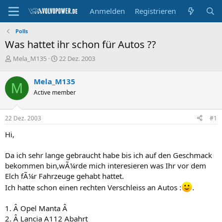
Anmelden
Registrieren
Polls
Was hattet ihr schon für Autos ??
E
E
Mela_M135
22 Dez. 2003
r
r
s
s
Mela_M135
M
t
t
Active member
e
e
l
l
l
l
22 Dez. 2003
#1
e
t
r
a
Hi,
m
Da ich sehr lange gebraucht habe bis ich auf den Geschmack
bekommen bin,wÃ¼rde mich interesieren was Ihr vor dem
Elch fÃ¼r Fahrzeuge gehabt hattet.
Ich hatte schon einen rechten Verschleiss an Autos :
.
1. Â Opel Manta Â
2. Â Lancia A112 Abahrt