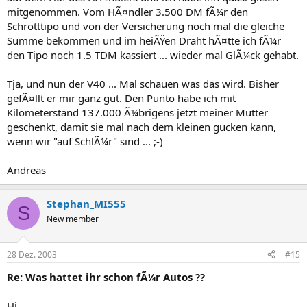
mitgenommen. Vom HÃ¤ndler 3.500 DM fÃ¼r den
Schrotttipo und von der Versicherung noch mal die gleiche
Summe bekommen und im heiÃŸen Draht hÃ¤tte ich fÃ¼r
den Tipo noch 1.5 TDM kassiert ... wieder mal GlÃ¼ck gehabt.
Tja, und nun der V40 ... Mal schauen was das wird. Bisher
gefÃ¤llt er mir ganz gut. Den Punto habe ich mit
Kilometerstand 137.000 Ã¼brigens jetzt meiner Mutter
geschenkt, damit sie mal nach dem kleinen gucken kann,
wenn wir "auf SchlÃ¼r" sind ... ;-)
Andreas
Stephan_MI555
S
New member
28 Dez. 2003
#15
Re: Was hattet ihr schon fÃ¼r Autos ??
Hi