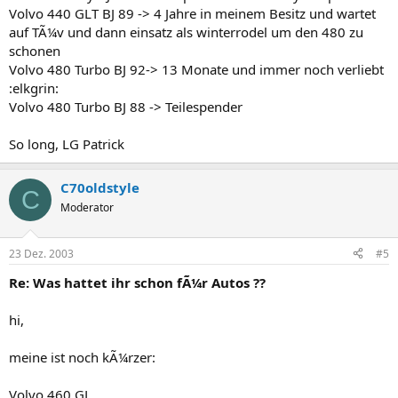
Volvo 440 GLT BJ 89 -> 4 Jahre in meinem Besitz und wartet
auf TÃ¼v und dann einsatz als winterrodel um den 480 zu
schonen
Volvo 480 Turbo BJ 92-> 13 Monate und immer noch verliebt
:elkgrin:
Volvo 480 Turbo BJ 88 -> Teilespender
So long, LG Patrick
C70oldstyle
C
Moderator
23 Dez. 2003
#5
Re: Was hattet ihr schon fÃ¼r Autos ??
hi,
meine ist noch kÃ¼rzer:
Volvo 460 GL