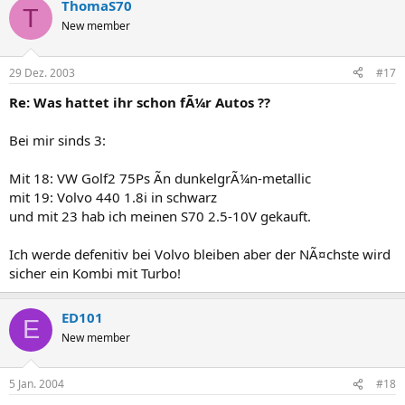
ThomaS70
T
New member
29 Dez. 2003
#17
Re: Was hattet ihr schon fÃ¼r Autos ??
Bei mir sinds 3:
Mit 18: VW Golf2 75Ps Ã­n dunkelgrÃ¼n-metallic
mit 19: Volvo 440 1.8i in schwarz
und mit 23 hab ich meinen S70 2.5-10V gekauft.
Ich werde defenitiv bei Volvo bleiben aber der NÃ¤chste wird
sicher ein Kombi mit Turbo!
ED101
E
New member
5 Jan. 2004
#18