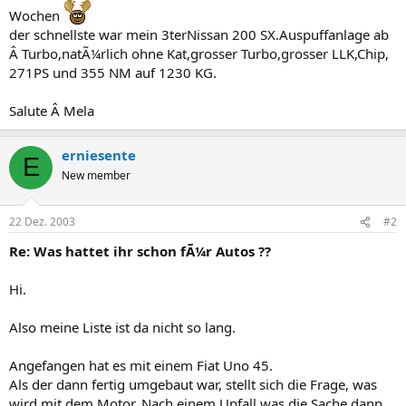
Wochen
der schnellste war mein 3terNissan 200 SX.Auspuffanlage ab
Â Turbo,natÃ¼rlich ohne Kat,grosser Turbo,grosser LLK,Chip,
271PS und 355 NM auf 1230 KG.
Salute Â Mela
erniesente
E
New member
22 Dez. 2003
#2
Re: Was hattet ihr schon fÃ¼r Autos ??
Hi.
Also meine Liste ist da nicht so lang.
Angefangen hat es mit einem Fiat Uno 45.
Als der dann fertig umgebaut war, stellt sich die Frage, was
wird mit dem Motor. Nach einem Unfall was die Sache dann