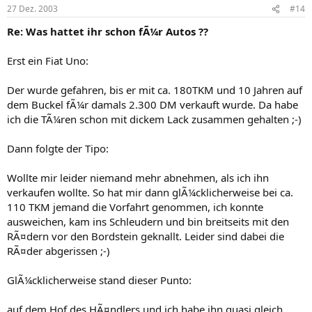
27 Dez. 2003
#14
Re: Was hattet ihr schon fÃ¼r Autos ??
Erst ein Fiat Uno:
Der wurde gefahren, bis er mit ca. 180TKM und 10 Jahren auf
dem Buckel fÃ¼r damals 2.300 DM verkauft wurde. Da habe
ich die TÃ¼ren schon mit dickem Lack zusammen gehalten ;-)
Dann folgte der Tipo:
Wollte mir leider niemand mehr abnehmen, als ich ihn
verkaufen wollte. So hat mir dann glÃ¼cklicherweise bei ca.
110 TKM jemand die Vorfahrt genommen, ich konnte
ausweichen, kam ins Schleudern und bin breitseits mit den
RÃ¤dern vor den Bordstein geknallt. Leider sind dabei die
RÃ¤der abgerissen ;-)
GlÃ¼cklicherweise stand dieser Punto:
auf dem Hof des HÃ¤ndlers und ich habe ihn quasi gleich