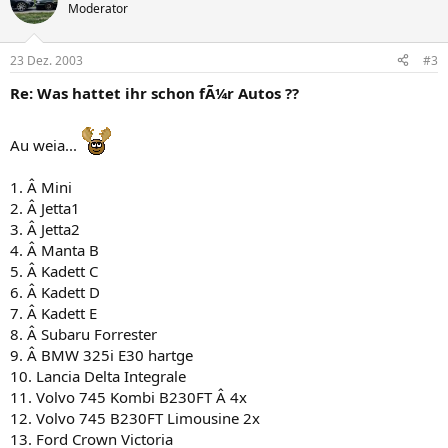
Moderator
23 Dez. 2003
#3
Re: Was hattet ihr schon fÃ¼r Autos ??
Au weia...
1. Â Mini
2. Â Jetta1
3. Â Jetta2
4. Â Manta B
5. Â Kadett C
6. Â Kadett D
7. Â Kadett E
8. Â Subaru Forrester
9. Â BMW 325i E30 hartge
10. Lancia Delta Integrale
11. Volvo 745 Kombi B230FT Â 4x
12. Volvo 745 B230FT Limousine 2x
13. Ford Crown Victoria