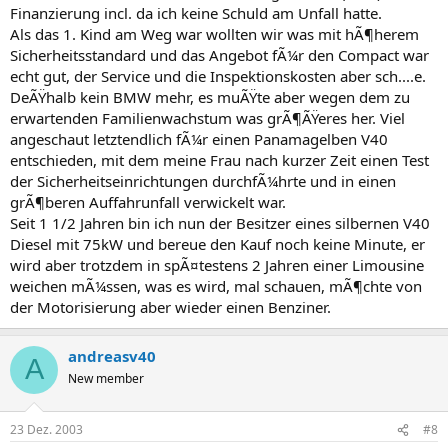
Finanzierung incl. da ich keine Schuld am Unfall hatte.
Als das 1. Kind am Weg war wollten wir was mit hÃ¶herem
Sicherheitsstandard und das Angebot fÃ¼r den Compact war
echt gut, der Service und die Inspektionskosten aber sch....e.
DeÃŸhalb kein BMW mehr, es muÃŸte aber wegen dem zu
erwartenden Familienwachstum was grÃ¶ÃŸeres her. Viel
angeschaut letztendlich fÃ¼r einen Panamagelben V40
entschieden, mit dem meine Frau nach kurzer Zeit einen Test
der Sicherheitseinrichtungen durchfÃ¼hrte und in einen
grÃ¶beren Auffahrunfall verwickelt war.
Seit 1 1/2 Jahren bin ich nun der Besitzer eines silbernen V40
Diesel mit 75kW und bereue den Kauf noch keine Minute, er
wird aber trotzdem in spÃ¤testens 2 Jahren einer Limousine
weichen mÃ¼ssen, was es wird, mal schauen, mÃ¶chte von
der Motorisierung aber wieder einen Benziner.
andreasv40
A
New member
23 Dez. 2003
#8