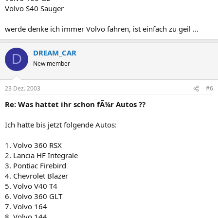
Volvo S40 Sauger
werde denke ich immer Volvo fahren, ist einfach zu geil ...
DREAM_CAR
D
New member
23 Dez. 2003
#6
Re: Was hattet ihr schon fÃ¼r Autos ??
Ich hatte bis jetzt folgende Autos:
1. Volvo 360 RSX
2. Lancia HF Integrale
3. Pontiac Firebird
4. Chevrolet Blazer
5. Volvo V40 T4
6. Volvo 360 GLT
7. Volvo 164
8. Volvo 144