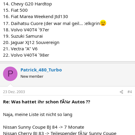
14. Chevy G20 Hardtop
15. Fiat 500
16. Fiat Marea Weekend Jtd130
17. Daihatsu Cuore (der war mal geil... :elkgrin
18. Volvo V40T4 `97er
19. Suzuki Samurai
20. Jaguar XJ12 Souvereign
21. Vectra "A" V6
22. Volvo V40T4 `98er
Patrick_480_Turbo
P
New member
23 Dez. 2003
#4
Re: Was hattet ihr schon fÃ¼r Autos ??
Naja, meine Liste ist nicht so lang
Nissan Sunny Coupe BJ 84 -> 7 Monate
Nissan Cherry BJ 83 -> Teilespender fÃ¼r Sunny Coupe