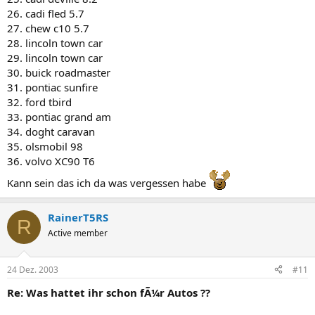
26. cadi fled 5.7
27. chew c10 5.7
28. lincoln town car
29. lincoln town car
30. buick roadmaster
31. pontiac sunfire
32. ford tbird
33. pontiac grand am
34. doght caravan
35. olsmobil 98
36. volvo XC90 T6
Kann sein das ich da was vergessen habe
RainerT5RS
R
Active member
24 Dez. 2003
#11
Re: Was hattet ihr schon fÃ¼r Autos ??