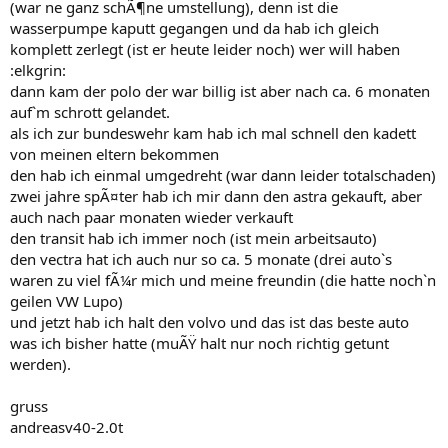
(war ne ganz schÃ¶ne umstellung), denn ist die
wasserpumpe kaputt gegangen und da hab ich gleich
komplett zerlegt (ist er heute leider noch) wer will haben
:elkgrin:
dann kam der polo der war billig ist aber nach ca. 6 monaten
auf`m schrott gelandet.
als ich zur bundeswehr kam hab ich mal schnell den kadett
von meinen eltern bekommen
den hab ich einmal umgedreht (war dann leider totalschaden)
zwei jahre spÃ¤ter hab ich mir dann den astra gekauft, aber
auch nach paar monaten wieder verkauft
den transit hab ich immer noch (ist mein arbeitsauto)
den vectra hat ich auch nur so ca. 5 monate (drei auto`s
waren zu viel fÃ¼r mich und meine freundin (die hatte noch`n
geilen VW Lupo)
und jetzt hab ich halt den volvo und das ist das beste auto
was ich bisher hatte (muÃŸ halt nur noch richtig getunt
werden).
gruss
andreasv40-2.0t