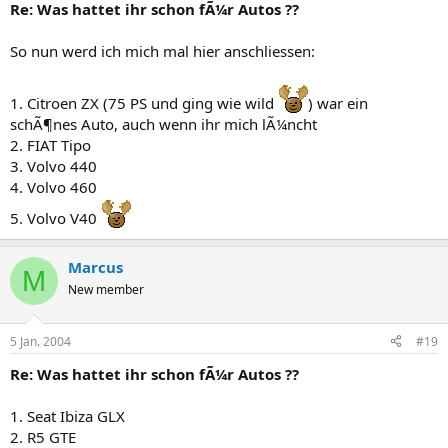
Re: Was hattet ihr schon fÃ¼r Autos ??
So nun werd ich mich mal hier anschliessen:
1. Citroen ZX (75 PS und ging wie wild
) war ein
schÃ¶nes Auto, auch wenn ihr mich lÃ¼ncht
2. FIAT Tipo
3. Volvo 440
4. Volvo 460
5. Volvo V40
Marcus
M
New member
5 Jan. 2004
#19
Re: Was hattet ihr schon fÃ¼r Autos ??
1. Seat Ibiza GLX
2. R5 GTE