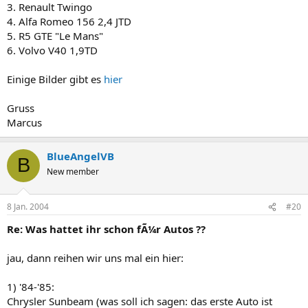
3. Renault Twingo
4. Alfa Romeo 156 2,4 JTD
5. R5 GTE "Le Mans"
6. Volvo V40 1,9TD
Einige Bilder gibt es
hier
Gruss
Marcus
BlueAngelVB
B
New member
8 Jan. 2004
#20
Re: Was hattet ihr schon fÃ¼r Autos ??
jau, dann reihen wir uns mal ein hier:
1) '84-'85:
Chrysler Sunbeam (was soll ich sagen: das erste Auto ist