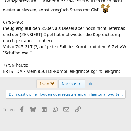
"Ganzjahresauto"... Ã¼ber die SchÃ¼ssel will ich mich nicht
weiter auslassen, sonst krieg' ich Stress mit GM)
6) '95-'96:
(neugierig auf den 850er, als Diesel aber noch nicht lieferbar,
und der (ZENSIERT) Opel hat mal wieder die Kopfdichtung
durchgebrannt..., daher)
Volvo 745 GLT (?, auf jeden Fall der Kombi mit dem 6-Zyl-VW-
"Schiffsdiesel")
7) '96-heute:
ER IST DA - Mein 850TDI-Kombi :elkgrin: :elkgrin: :elkgrin:
Letzte
1 von 26
Nächste
Du musst dich einloggen oder registrieren, um hier zu antworten.
Facebook
Bluesky
LinkedIn
WhatsApp
E-Mail
Link
Teilen: