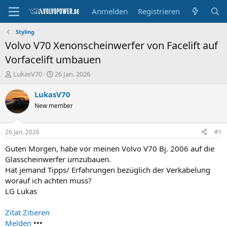
Anmelden
Registrieren
Styling
Volvo V70 Xenonscheinwerfer von Facelift auf
Vorfacelift umbauen
E
E
LukasV70
26 Jan. 2026
r
r
s
s
LukasV70
t
t
New member
e
e
l
l
l
l
26 Jan. 2026
#1
e
t
r
a
Guten Morgen, habe vor meinen Volvo V70 Bj. 2006 auf die
m
Glasscheinwerfer umzubauen.
Hat jemand Tipps/ Erfahrungen bezüglich der Verkabelung
worauf ich achten muss?
LG Lukas
Zitat
Zitieren
Melden
•••