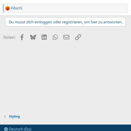
XibariS
R
e
a
Du musst dich einloggen oder registrieren, um hier zu antworten.
k
t
i
Facebook
Bluesky
LinkedIn
WhatsApp
E-Mail
Link
Teilen:
o
n
e
n
:
Styling
Deutsch (Du)