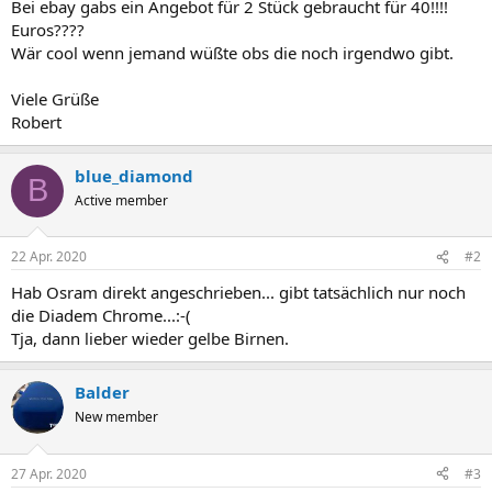
Bei ebay gabs ein Angebot für 2 Stück gebraucht für 40!!!!
Euros????
Wär cool wenn jemand wüßte obs die noch irgendwo gibt.
Viele Grüße
Robert
blue_diamond
B
Active member
22 Apr. 2020
#2
Hab Osram direkt angeschrieben... gibt tatsächlich nur noch
die Diadem Chrome...:-(
Tja, dann lieber wieder gelbe Birnen.
Balder
New member
27 Apr. 2020
#3