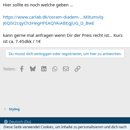
Hier sollte es noch welche geben ...
https://www.carlab.dk/osram-diadem-...MItumvlq-
J6QIV2cqyCh3HegHFEAQYAiABEgJUG_D_BwE
kann gerne mal anfragen wenn Dir der Preis recht ist... Kurs
ist ca. 7.45dkk / 1€
Du musst dich einloggen oder registrieren, um hier zu antworten.
Facebook
Bluesky
LinkedIn
WhatsApp
E-Mail
Link
Teilen:
Styling
Deutsch (Du)
Diese Seite verwendet Cookies, um Inhalte zu personalisieren und dich nach
Kontakt
Nutzungsbedingungen
Datenschutz