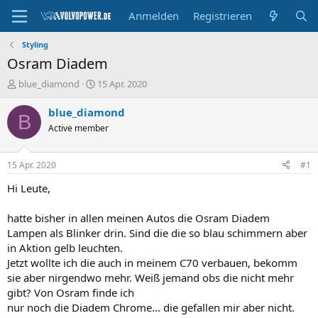
Anmelden
Registrieren
Styling
Osram Diadem
E
E
blue_diamond
15 Apr. 2020
r
r
s
s
blue_diamond
B
t
t
Active member
e
e
l
l
l
l
15 Apr. 2020
#1
e
t
r
a
Hi Leute,
m
hatte bisher in allen meinen Autos die Osram Diadem
Lampen als Blinker drin. Sind die die so blau schimmern aber
in Aktion gelb leuchten.
Jetzt wollte ich die auch in meinem C70 verbauen, bekomm
sie aber nirgendwo mehr. Weiß jemand obs die nicht mehr
gibt? Von Osram finde ich
nur noch die Diadem Chrome... die gefallen mir aber nicht.