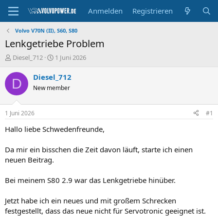
Anmelden
Registrieren
Volvo V70N (II), S60, S80
Lenkgetriebe Problem
E
E
Diesel_712
1 Juni 2026
r
r
s
s
Diesel_712
D
t
t
New member
e
e
l
l
l
l
1 Juni 2026
#1
e
t
r
a
Hallo liebe Schwedenfreunde,
m
Da mir ein bisschen die Zeit davon läuft, starte ich einen
neuen Beitrag.
Bei meinem S80 2.9 war das Lenkgetriebe hinüber.
Jetzt habe ich ein neues und mit großem Schrecken
festgestellt, dass das neue nicht für Servotronic geeignet ist.