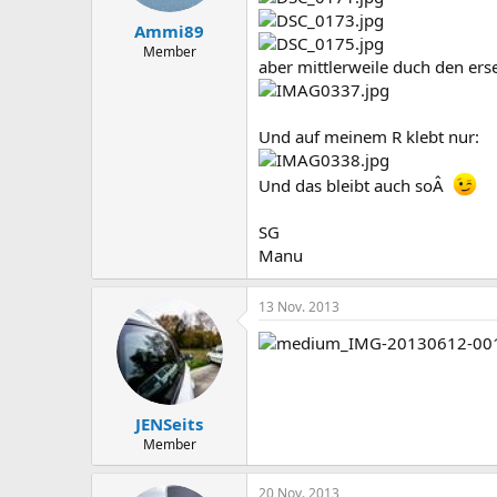
Ammi89
Member
aber mittlerweile duch den erse
Und auf meinem R klebt nur:
Und das bleibt auch soÂ
SG
Manu
13 Nov. 2013
JENSeits
Member
20 Nov. 2013