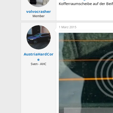
Kofferraumscheibe auf der Beifa
volvocrasher
Member
1 März 2015
AustriaHardCor
e
Sven - AHC