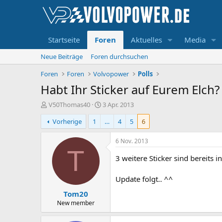
Startseite
Foren
Aktuelles
Media
Neue Beiträge
Foren durchsuchen
Foren
Foren
Volvopower
Polls
Habt Ihr Sticker auf Eurem Elch?
E
E
V50Thomas40
3 Apr. 2013
r
r
Vorherige
1
…
4
5
6
s
s
t
t
e
e
6 Nov. 2013
l
l
T
l
l
3 weitere Sticker sind bereits i
e
t
r
a
Update folgt.. ^^
m
Tom20
New member