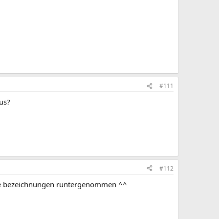
#111
us?
#112
alle bezeichnungen runtergenommen ^^