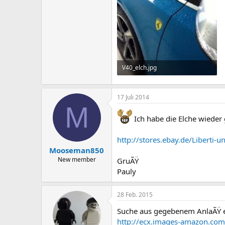
V40_elch.jpg
48,1 KB · Aufrufe: 20
17 Juli 2014
M
Ich habe die Elche wieder 
http://stores.ebay.de/Liberti-
Mooseman850
New member
GruÃŸ
Pauly
28 Feb. 2015
Suche aus gegebenem AnlaÃŸ ei
http://ecx.images-amazon.co