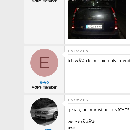
Active member
1 März 2015
E
Ich wÃ¼rde mir niemals irgend
e-vo
Active member
1 März 2015
genau, bei mir ist auch NICHT
viele grÃ¼ÃŸe
axel