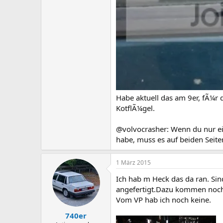
Habe aktuell das am 9er, fÃ¼r
KotflÃ¼gel.
@volvocrasher: Wenn du nur ei
habe, muss es auf beiden Seit
1 März 2015
Ich hab m Heck das da ran. Si
angefertigt.Dazu kommen noch 
Vom VP hab ich noch keine.
740er