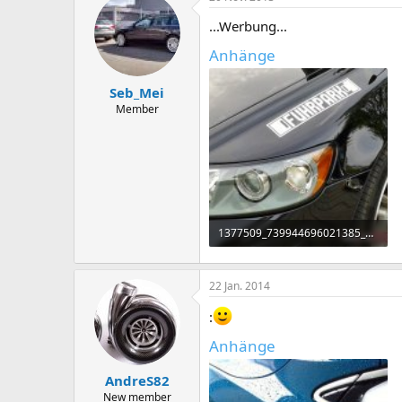
...Werbung...
Anhänge
Seb_Mei
Member
1377509_739944696021385_1505322569_n.jpg
112,1 KB · Aufrufe: 46
22 Jan. 2014
:
Anhänge
AndreS82
New member