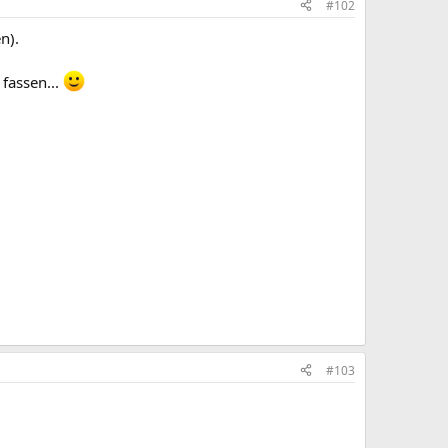
#102
n).
fassen...
#103