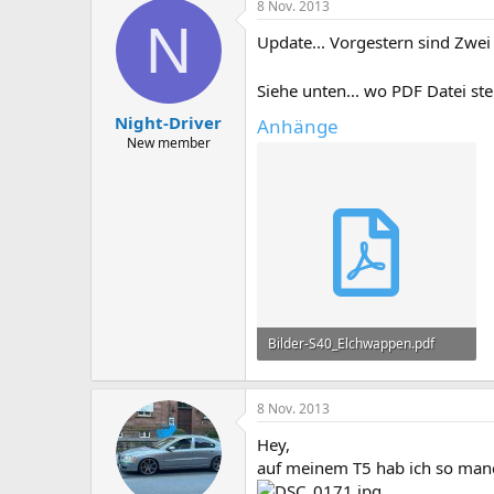
8 Nov. 2013
N
Update... Vorgestern sind Zwe
Siehe unten... wo PDF Datei st
Night-Driver
Anhänge
New member
Bilder-S40_Elchwappen.pdf
218 KB · Aufrufe: 29
8 Nov. 2013
Hey,
auf meinem T5 hab ich so manc