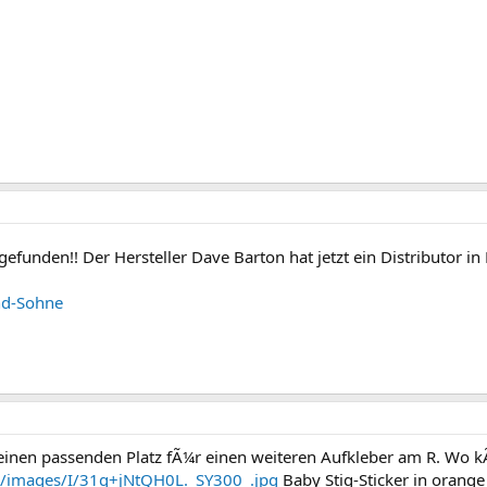
gefunden!! Der Hersteller Dave Barton hat jetzt ein Distributor i
und-Sohne
nen passenden Platz fÃ¼r einen weiteren Aufkleber am R. Wo kÃ
m/images/I/31g+jNtQH0L._SY300_.jpg
Baby Stig-Sticker in orange 