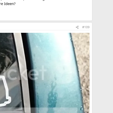
re Ideen?
#109