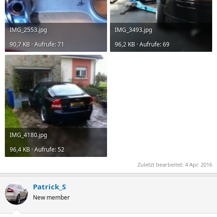
IMG_2553.jpg
IMG_3493.jpg
90,7 KB · Aufrufe: 71
96,2 KB · Aufrufe: 69
IMG_4180.jpg
96,4 KB · Aufrufe: 52
Zuletzt bearbeitet:
4 Apr. 2016
Patrick_S
New member