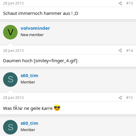
28 Juni 2013
#13
Schaut immernoch hammer aus ! ;D
volvominder
V
New member
28 Juni 2013
#14
Daumen hoch [smiley=finger_4.gif]
s60_tim
S
Member
28 Juni 2013
#15
Was fÃ¼r ne geile karre
s60_tim
S
Member