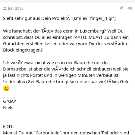
25 Juni 2013
#8
Sieht sehr gut aus Dein ProjektÂ [smiley=finger_4.gif]
Wie handhabt der TÃœV das denn in Luxemburg? Weil Du
schreibst, dass Du alles eintragen lÃ¤sst. MuÃŸt Du dann ein
Gutachten erstellen lassen oder wie wird Dir der verstÃ¤rkte
Block eingetragen?
Ich weiÃŸ zwar nicht wie es in der Baureihe mit der
Domstrebe ist aber die wÃ¼rde ich schnell einbauen weil sie
ja fast nichts kostet und in wenigen MInuten verbaut ist.
In der alten 8er Baureihe bringt sie unfassbar viel fÃ¼rs Geld
GruÃŸ
Niels
EDIT:
Meinst Du mit "Carbonteile" nur den optischen Teil oder sind