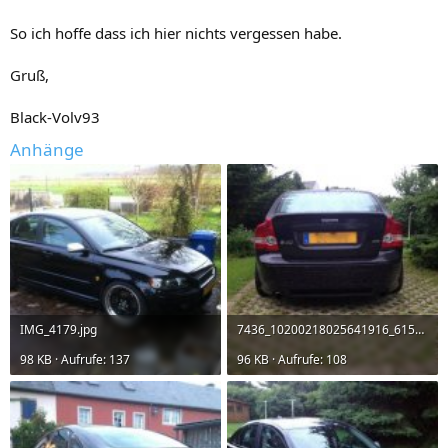
So ich hoffe dass ich hier nichts vergessen habe.
Gruß,
Black-Volv93
Anhänge
IMG_4179.jpg
7436_10200218025641916_615841277_n.jpg
98 KB · Aufrufe: 137
96 KB · Aufrufe: 108