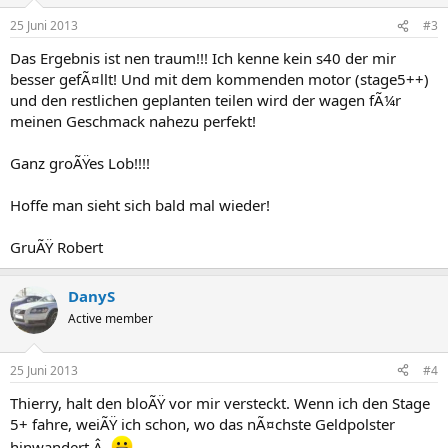
25 Juni 2013
#3
Das Ergebnis ist nen traum!!! Ich kenne kein s40 der mir
besser gefÃ¤llt! Und mit dem kommenden motor (stage5++)
und den restlichen geplanten teilen wird der wagen fÃ¼r
meinen Geschmack nahezu perfekt!
Ganz groÃŸes Lob!!!!
Hoffe man sieht sich bald mal wieder!
GruÃŸ Robert
DanyS
Active member
25 Juni 2013
#4
Thierry, halt den bloÃŸ vor mir versteckt. Wenn ich den Stage
5+ fahre, weiÃŸ ich schon, wo das nÃ¤chste Geldpolster
hinwandert.Â