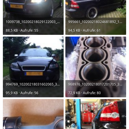
1009738_10200218029122003_1140908866_n.jpg
995661_10200218024681892_1950559945_n.jpg
88,5 KB · Aufrufe: 55
94,5 KB · Aufrufe: 61
994769_10200218031602065_334538804_n.jpg
968976_10200218017201705_34532968_n.jpg
95,9 KB · Aufrufe: 56
72,9 KB · Aufrufe: 80