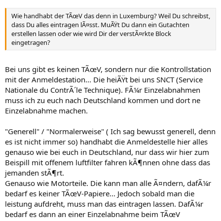
Wie handhabt der TÃœV das denn in Luxemburg? Weil Du schreibst,
dass Du alles eintragen lÃ¤sst. MuÃŸt Du dann ein Gutachten
erstellen lassen oder wie wird Dir der verstÃ¤rkte Block
eingetragen?
Bei uns gibt es keinen TÃœV, sondern nur die Kontrollstation
mit der Anmeldestation... Die heiÃŸt bei uns SNCT (Service
Nationale du ContrÃ´le Technique). FÃ¼r Einzelabnahmen
muss ich zu euch nach Deutschland kommen und dort ne
Einzelabnahme machen.
"Generell" / "Normalerweise" ( Ich sag bewusst generell, denn
es ist nicht immer so) handhabt die Anmeldestelle hier alles
genauso wie bei euch in Deutschland, nur dass wir hier zum
Beispill mit offenem luftfilter fahren kÃ¶nnen ohne dass das
jemanden stÃ¶rt.
Genauso wie Motorteile. Die kann man alle Ã¤ndern, dafÃ¼r
bedarf es keiner TÃœV-Papiere... Jedoch sobald man die
leistung aufdreht, muss man das eintragen lassen. DafÃ¼r
bedarf es dann an einer Einzelabnahme beim TÃœV