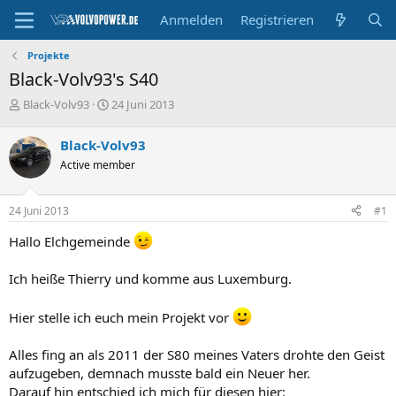
Anmelden
Registrieren
Projekte
Black-Volv93's S40
E
E
Black-Volv93
24 Juni 2013
r
r
s
s
Black-Volv93
t
t
Active member
e
e
l
l
l
l
24 Juni 2013
#1
e
t
r
a
Hallo Elchgemeinde
m
Ich heiße Thierry und komme aus Luxemburg.
Hier stelle ich euch mein Projekt vor
Alles fing an als 2011 der S80 meines Vaters drohte den Geist
aufzugeben, demnach musste bald ein Neuer her.
Darauf hin entschied ich mich für diesen hier: