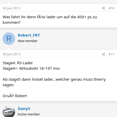
30 Juni 2013
#16
Was fahrt ihr denn fÃ¼r lader um auf die 400+ ps zu
kommen?
Robert_FRT
R
New member
30 Juni 2013
#17
Stage4: RS-Lader
Stage4+: Mitsubishi 18-19T mix
Ab stage5 dann holset lader...welcher genau muss thierry
sagen.
GruÃŸ Robert
DanyS
Active member