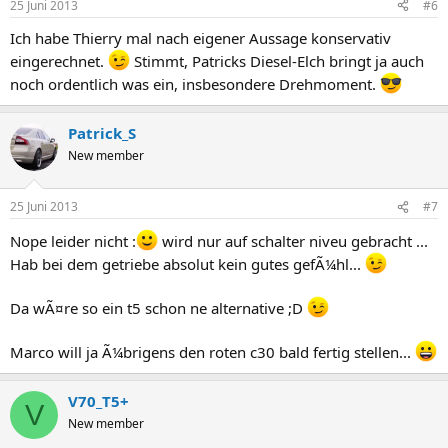
25 Juni 2013
#6
Ich habe Thierry mal nach eigener Aussage konservativ
eingerechnet.
Stimmt, Patricks Diesel-Elch bringt ja auch
noch ordentlich was ein, insbesondere Drehmoment.
Patrick_S
New member
25 Juni 2013
#7
Nope leider nicht :
wird nur auf schalter niveu gebracht ...
Hab bei dem getriebe absolut kein gutes gefÃ¼hl...
Da wÃ¤re so ein t5 schon ne alternative ;D
Marco will ja Ã¼brigens den roten c30 bald fertig stellen...
V70_T5+
V
New member