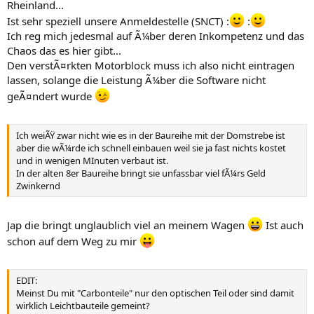
Rheinland...
Ist sehr speziell unsere Anmeldestelle (SNCT) :
:
Ich reg mich jedesmal auf Ã¼ber deren Inkompetenz und das
Chaos das es hier gibt...
Den verstÃ¤rkten Motorblock muss ich also nicht eintragen
lassen, solange die Leistung Ã¼ber die Software nicht
geÃ¤ndert wurde
Ich weiÃŸ zwar nicht wie es in der Baureihe mit der Domstrebe ist
aber die wÃ¼rde ich schnell einbauen weil sie ja fast nichts kostet
und in wenigen MInuten verbaut ist.
In der alten 8er Baureihe bringt sie unfassbar viel fÃ¼rs Geld
Zwinkernd
Jap die bringt unglaublich viel an meinem Wagen
Ist auch
schon auf dem Weg zu mir
EDIT:
Meinst Du mit "Carbonteile" nur den optischen Teil oder sind damit
wirklich Leichtbauteile gemeint?