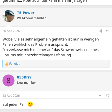
gestimmt... Aber auch das kann man ihr ja sagen
T5-Power
Well-known member
26 Apr. 2026
#8
Wobei vieles sehr allgemein gehalten ist nur in wenigen
Fällen wirklich das Problem anspricht.
Ich verlasse mich da eher auf das Schwarmwissen eines
Forums mit jahrzehntelanger Erfahrung.
Fonojet
R
e
a
850Rrrr
k
8
t
New member
i
o
n
28 Apr. 2026
#9
e
n
auf jeden Fall!
: