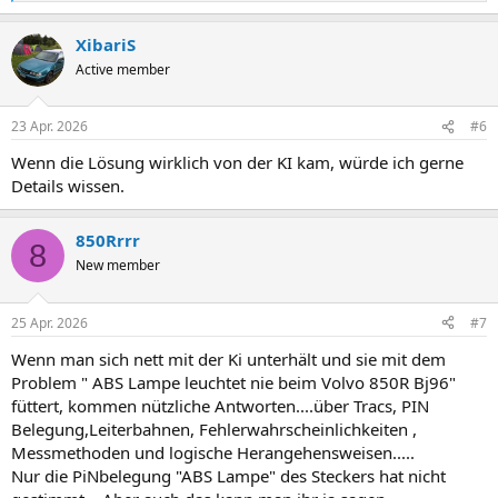
e
a
XibariS
k
t
Active member
i
o
n
23 Apr. 2026
#6
e
n
Wenn die Lösung wirklich von der KI kam, würde ich gerne
:
Details wissen.
850Rrrr
8
New member
25 Apr. 2026
#7
Wenn man sich nett mit der Ki unterhält und sie mit dem
Problem " ABS Lampe leuchtet nie beim Volvo 850R Bj96"
füttert, kommen nützliche Antworten....über Tracs, PIN
Belegung,Leiterbahnen, Fehlerwahrscheinlichkeiten ,
Messmethoden und logische Herangehensweisen.....
Nur die PiNbelegung "ABS Lampe" des Steckers hat nicht