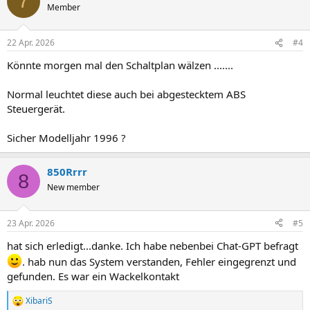
7
Member
22 Apr. 2026
#4
Könnte morgen mal den Schaltplan wälzen .......
Normal leuchtet diese auch bei abgestecktem ABS
Steuergerät.
Sicher Modelljahr 1996 ?
850Rrrr
8
New member
23 Apr. 2026
#5
hat sich erledigt...danke. Ich habe nebenbei Chat-GPT befragt
. hab nun das System verstanden, Fehler eingegrenzt und
gefunden. Es war ein Wackelkontakt
XibariS
R