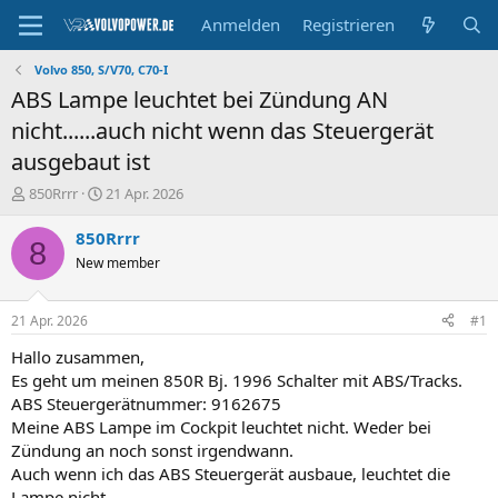
Anmelden
Registrieren
Volvo 850, S/V70, C70-I
ABS Lampe leuchtet bei Zündung AN
nicht......auch nicht wenn das Steuergerät
ausgebaut ist
E
E
850Rrrr
21 Apr. 2026
r
r
s
s
850Rrrr
8
t
t
New member
e
e
l
l
l
l
21 Apr. 2026
#1
e
t
r
a
Hallo zusammen,
m
Es geht um meinen 850R Bj. 1996 Schalter mit ABS/Tracks.
ABS Steuergerätnummer: 9162675
Meine ABS Lampe im Cockpit leuchtet nicht. Weder bei
Zündung an noch sonst irgendwann.
Auch wenn ich das ABS Steuergerät ausbaue, leuchtet die
Lampe nicht.