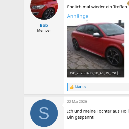
t
i
Endlich mal wieder ein Treffen
o
n
Anhänge
e
n
Bob
:
Member
WP_20230408_18_45_39_Pro.jpg
624,4 KB · Aufrufe: 25
Marius
R
e
a
22 Mai 2026
k
S
t
Ich und meine Tochter aus Ho
i
o
Bin gespannt!
n
e