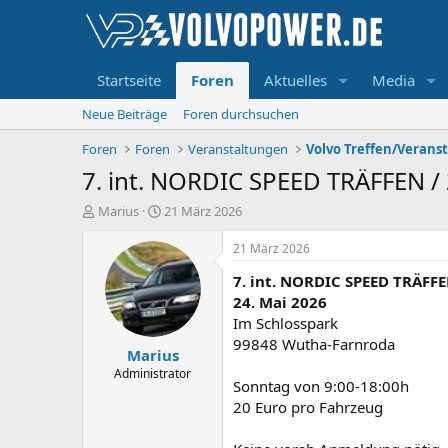
Startseite
Foren
Aktuelles
Media
Neue Beiträge
Foren durchsuchen
Foren
Foren
Veranstaltungen
Volvo Treffen/Verans
7. int. NORDIC SPEED TRÄFFEN / 
E
E
Marius
21 März 2026
r
r
s
s
21 März 2026
t
t
7. int. NORDIC SPEED TRÄFF
e
e
l
l
24. Mai 2026
l
l
Im Schlosspark
e
t
99848 Wutha-Farnroda
Marius
r
a
m
Administrator
Sonntag von 9:00-18:00h
20 Euro pro Fahrzeug