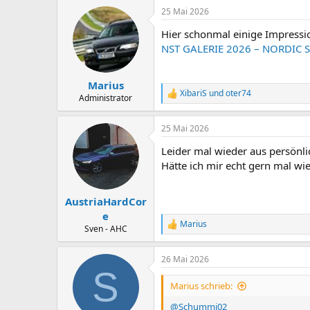
a
25 Mai 2026
k
t
Hier schonmal einige Impressi
i
o
NST GALERIE 2026 – NORDIC 
n
e
n
Marius
:
XibariS
und
oter74
R
Administrator
e
a
25 Mai 2026
k
t
Leider mal wieder aus persönli
i
o
Hätte ich mir echt gern mal wi
n
e
n
AustriaHardCor
:
e
Marius
R
Sven - AHC
e
a
26 Mai 2026
k
S
t
i
Marius schrieb:
o
n
@Schummi02