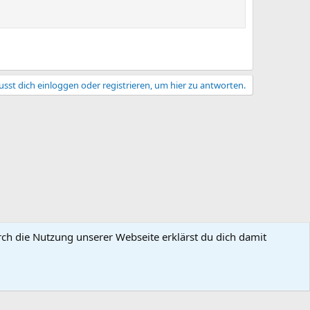
sst dich einloggen oder registrieren, um hier zu antworten.
rch die Nutzung unserer Webseite erklärst du dich damit
dingungen
Datenschutz
Hilfe und Impressum
Start
R
S
S