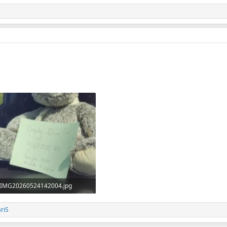
IMG20260524142004.jpg
336,4 KB · Aufrufe: 18
ariS