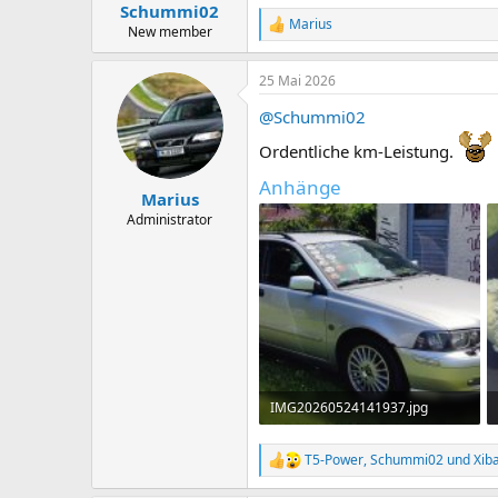
n
Schummi02
:
Marius
R
New member
e
a
25 Mai 2026
k
t
@Schummi02
i
o
Ordentliche km-Leistung.
n
e
Anhänge
n
Marius
:
Administrator
IMG20260524141937.jpg
513,9 KB · Aufrufe: 18
T5-Power
,
Schummi02
und
Xib
R
e