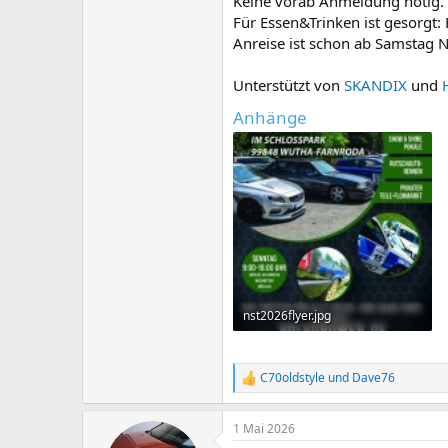
Keine vorab Anmeldung nötig.
Für Essen&Trinken ist gesorgt: 
Anreise ist schon ab Samstag 
Unterstützt von
SKANDIX
und
Anhänge
nst2026flyer.jpg
98,7 KB · Aufrufe: 41
C70oldstyle
und
Dave76
R
e
a
1 Mai 2026
k