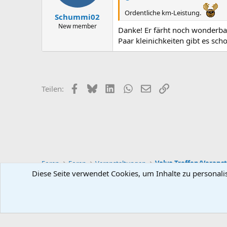
e
Ordentliche km-Leistung.
n
Schummi02
:
New member
Danke! Er färht noch wonderba
Paar kleinichkeiten gibt es scho
Facebook
Bluesky
LinkedIn
WhatsApp
E-Mail
Link
Teilen:
Foren
Foren
Veranstaltungen
Volvo Treffen/Verans
Diese Seite verwendet Cookies, um Inhalte zu personali
Deutsch (Du)