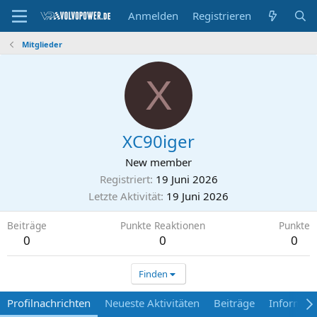
Anmelden
Registrieren
Mitglieder
X
XC90iger
New member
Registriert
19 Juni 2026
Letzte Aktivität
19 Juni 2026
Beiträge
Punkte Reaktionen
Punkte
0
0
0
Finden
Profilnachrichten
Neueste Aktivitäten
Beiträge
Informat