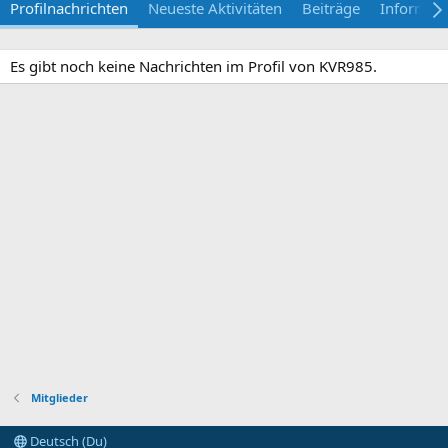
Profilnachrichten
Neueste Aktivitäten
Beiträge
Informat
Es gibt noch keine Nachrichten im Profil von KVR985.
Mitglieder
Deutsch (Du)