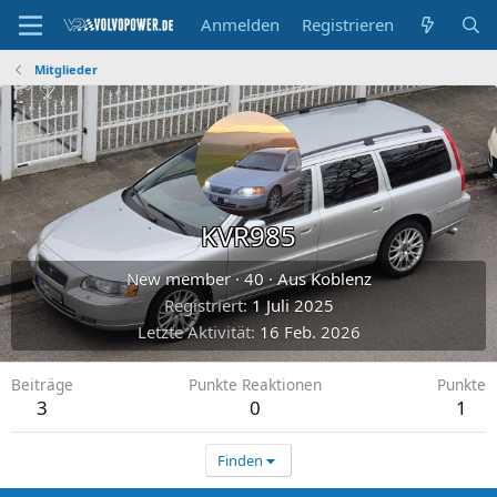
Anmelden
Registrieren
Mitglieder
KVR985
New member
·
40
·
Aus
Koblenz
Registriert
1 Juli 2025
Letzte Aktivität
16 Feb. 2026
Beiträge
Punkte Reaktionen
Punkte
3
0
1
Finden