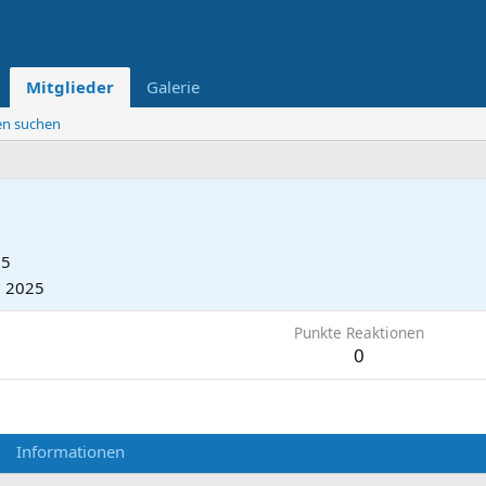
Mitglieder
Galerie
ten suchen
25
. 2025
Punkte Reaktionen
0
Informationen