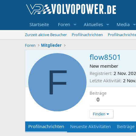
Startseite
Foren
Aktuelles
Media
Zurzeit aktive Besucher
Profilnachrichten
Profilnachrich
Foren
Mitglieder
flow8501
F
New member
Registriert
2 Nov. 20
Letzte Aktivität
2 Nov
Beiträge
0
Finden
Profilnachrichten
Neueste Aktivitäten
Beiträge