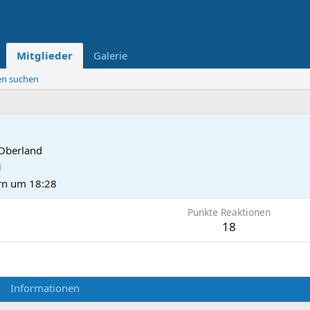
Mitglieder
Galerie
ten suchen
 Oberland
1
rn um 18:28
Punkte Reaktionen
18
Informationen