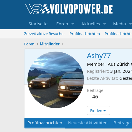
Startseite
Foren
Aktuelles
Media
Zurzeit aktive Besucher
Profilnachrichten
Profilnachrich
Foren
Mitglieder
Ashy77
Member
·
Aus
Zürich
Registriert
3 Jan. 202
Letzte Aktivität
Geste
Beiträge
46
Finden
Profilnachrichten
Neueste Aktivitäten
Beiträge