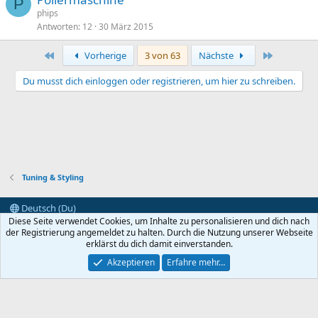
P
phips
Antworten
12
30 März 2015
Erste
Letzte
Vorherige
3 von 63
Nächste
Du musst dich einloggen oder registrieren, um hier zu schreiben.
Tuning & Styling
Deutsch (Du)
Diese Seite verwendet Cookies, um Inhalte zu personalisieren und dich nach
Kontakt
Nutzungsbedingungen
Datenschutz
der Registrierung angemeldet zu halten. Durch die Nutzung unserer Webseite
Hilfe und Impressum
Start
R
erklärst du dich damit einverstanden.
S
S
Akzeptieren
Erfahre mehr…
®
Community platform by XenForo
© 2010-2025 XenForo Ltd.