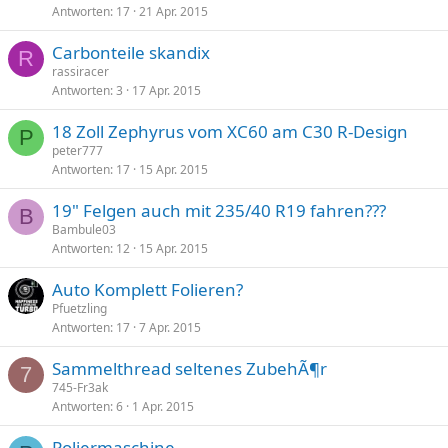
Antworten
17
21 Apr. 2015
Carbonteile skandix
R
rassiracer
Antworten
3
17 Apr. 2015
18 Zoll Zephyrus vom XC60 am C30 R-Design
P
peter777
Antworten
17
15 Apr. 2015
19" Felgen auch mit 235/40 R19 fahren???
B
Bambule03
Antworten
12
15 Apr. 2015
Auto Komplett Folieren?
Pfuetzling
Antworten
17
7 Apr. 2015
Sammelthread seltenes ZubehÃ¶r
7
745-Fr3ak
Antworten
6
1 Apr. 2015
Poliermaschine