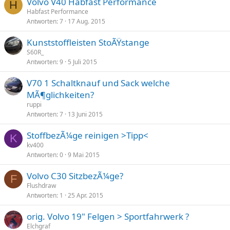
Volvo V40 Habfast Performance
H
Habfast Performance
Antworten
7
17 Aug. 2015
Kunststoffleisten StoÃŸstange
S60R_
Antworten
9
5 Juli 2015
V70 1 Schaltknauf und Sack welche
MÃ¶glichkeiten?
ruppi
Antworten
7
13 Juni 2015
StoffbezÃ¼ge reinigen >Tipp<
K
kv400
Antworten
0
9 Mai 2015
Volvo C30 SitzbezÃ¼ge?
F
Flushdraw
Antworten
1
25 Apr. 2015
orig. Volvo 19" Felgen > Sportfahrwerk ?
Elchgraf